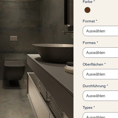
Farbe
*
pro
1
Quadratmeter
Format
*
Auswählen
Formes
*
Auswählen
Oberflächen
*
Auswählen
Durchführung
*
Auswählen
Types
*
Auswählen