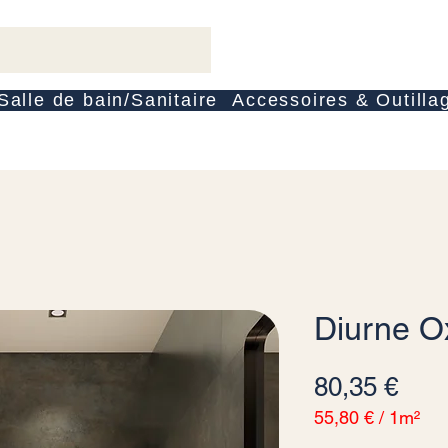
Salle de bain/Sanitaire
Accessoires & Outilla
Diurne O
Prei
80,35 €
55,80 €
/
1m²
55,80 €