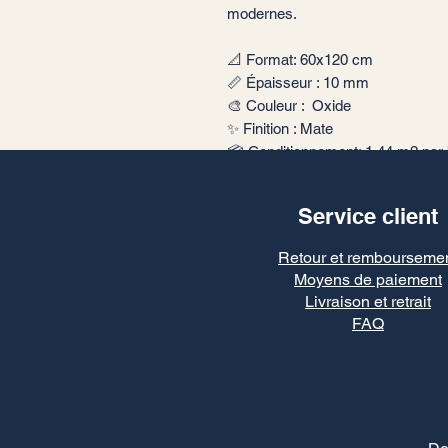
modernes.
📐 Format: 60x120 cm
📏 Épaisseur : 10 mm
🎨 Couleur : Oxide
✨ Finition : Mate
📦 Conditionnement: 1,44 m2 par 
🏠 Implantation: Intérieur
Service client
Retour et rembourseme
Moyens de paiement
Livraison et retrait
FAQ