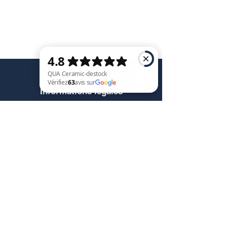
Service client
Informations légales
QUA Ceramic-destock Vérifiez 63 avis sur Google
Conditions générales de vente
Politique de confidentialité
Mentions légales
RGPD
Contact@quaceramic.fr
Nous contacter
Retour et remboursement
Moyens de paiement