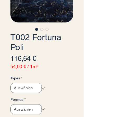
T002 Fortuna
Poli
Preis
116,64 €
54,00 €
/
1m²
54,00 €
pro
Types
*
1
Quadratmeter
Formes
*