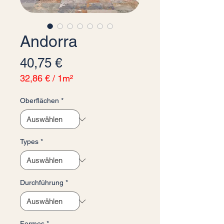
Andorra
Preis
40,75 €
32,86 €
/
1m²
32,86 €
pro
Oberflächen
*
1
Quadratmeter
Types
*
Durchführung
*
Formes
*