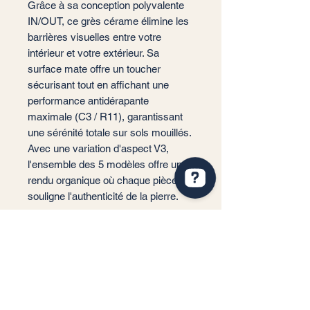
Grâce à sa conception polyvalente
IN/OUT, ce grès cérame élimine les
barrières visuelles entre votre
intérieur et votre extérieur. Sa
surface mate offre un toucher
sécurisant tout en affichant une
performance antidérapante
maximale (C3 / R11), garantissant
une sérénité totale sur sols mouillés.
Avec une variation d'aspect V3,
l'ensemble des 5 modèles offre un
rendu organique où chaque pièce
souligne l'authenticité de la pierre.
📐 Format : 29,5x60 cm
📏 Épaisseur : 9 mm
🏠 Usage : Sol et Mur (Intérieur /
Extérieur / Piscine)
✨ Finition : Mate / Antidérapante
(C3-R11)