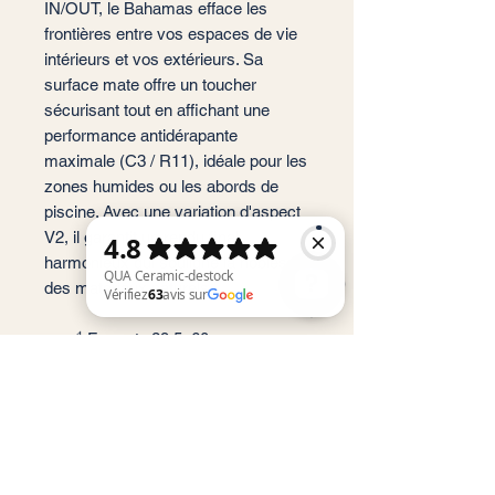
IN/OUT, le Bahamas efface les
frontières entre vos espaces de vie
intérieurs et vos extérieurs. Sa
surface mate offre un toucher
sécurisant tout en affichant une
performance antidérapante
maximale (C3 / R11), idéale pour les
zones humides ou les abords de
piscine. Avec une variation d'aspect
V2, il garantit un rendu final
harmonieux qui souligne la noblesse
des matériaux naturels.
📐 Format : 29,5x60 cm
QUA Ceramic-destock Vérifiez 63 avis sur Google
📏 Épaisseur : 9 mm (standard
haute résistance)
🏠 Usage : Sol et Mur (Intérieur /
Extérieur / Piscine)
✨ Finition : Mate / Antidérapante
(C3-R11)