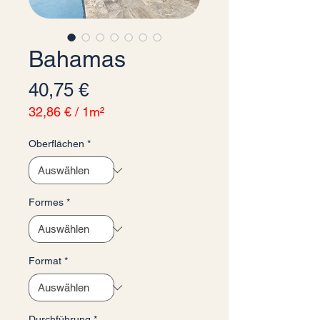
Bahamas
Preis
40,75 €
32,86 €
/
1m²
32,86 €
pro
Oberflächen
*
1
Quadratmeter
Formes
*
Format
*
Durchführung
*