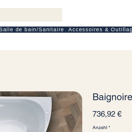
Salle de bain/Sanitaire
Accessoires & Outilla
Baignoire
Pre
736,92 €
Anzahl
*