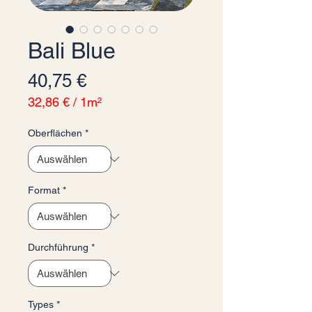
Bali Blue
Preis
40,75 €
32,86 €
/
1m²
32,86 €
pro
Oberflächen
*
1
Quadratmeter
Format
*
Durchführung
*
Types
*