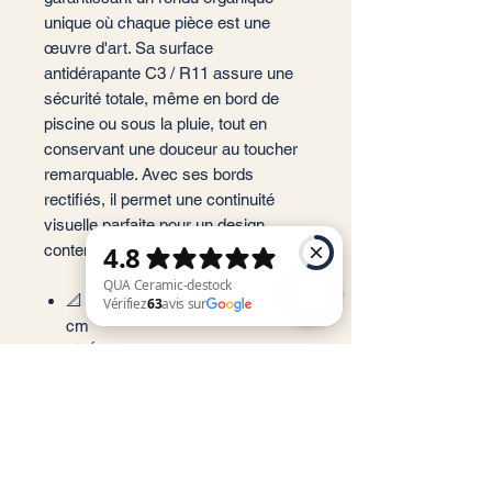
unique où chaque pièce est une
œuvre d'art. Sa surface
antidérapante C3 / R11 assure une
sécurité totale, même en bord de
piscine ou sous la pluie, tout en
conservant une douceur au toucher
remarquable. Avec ses bords
rectifiés, il permet une continuité
visuelle parfaite pour un design
contemporain et haut de gamme.
📐 Format : 29,5x60 cm / 60x120
cm
📏 Épaisseur : 9 mm (standard
QUA Ceramic-destock Vérifiez 63 avis sur Google
haute résistance)
🏠 Usage : Sol et Mur
(Intérieur/Extérieur)
✨ Finition : Mate / Antidérapante
(C3-R11)