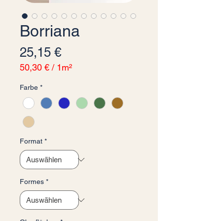
Borriana
Preis
25,15 €
50,30 €
/
1m²
50,30 €
Farbe
*
pro
1
Quadratmeter
Format
*
Formes
*