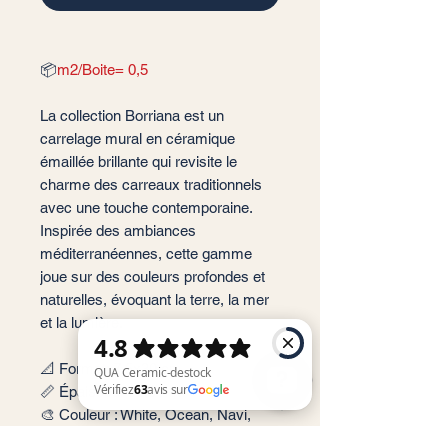
📦
m2/Boite= 0,5
La collection Borriana est un
carrelage mural en céramique
émaillée brillante qui revisite le
charme des carreaux traditionnels
avec une touche contemporaine.
Inspirée des ambiances
méditerranéennes, cette gamme
joue sur des couleurs profondes et
naturelles, évoquant la terre, la mer
et la lumière.
📐 Format: 7,5x30 cm
📏 Épaisseur : 8,5 mm
🎨 Couleur : White, Ocean, Navi,
QUA Ceramic-destock Vérifiez 63 avis sur Google
Mint, Light Blue, Green, Clay, Beige