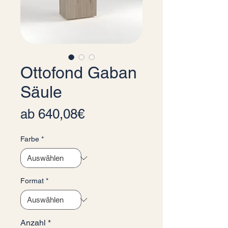
Ottofond Gaban
Säule
Sale-Preis
ab
640,08€
Farbe
*
Format
*
Anzahl
*