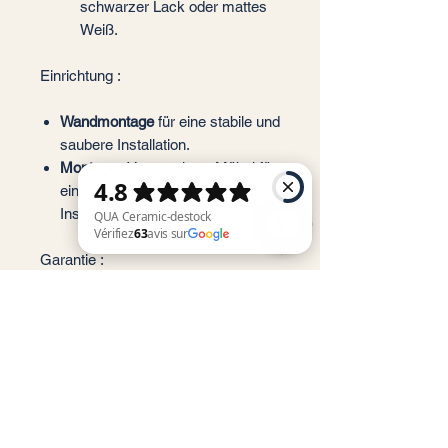
schwarzer Lack oder mattes
Weiß.
Einrichtung :
Wandmontage
für eine stabile und
saubere Installation.
Montage
: Vormontierte Möbel für
eine schnelle und problemlose
Installation.
Garantie :
QUA Ceramic-destock Vérifiez 63 avis sur Google
5 Jahre
Garantie auf Qualität und
Langlebigkeit.
Diese GABAN-Säule vereint
moderne Ästhetik und Funktionalität
und ist somit die ideale Ergänzung
für ein zeitgemäßes Badezimmer,