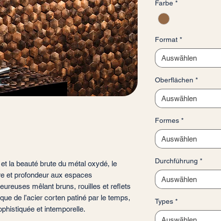
Farbe
*
pro
1
Quadratmeter
Format
*
Auswählen
Oberflächen
*
Auswählen
Formes
*
Auswählen
Durchführung
*
e et la beauté brute du métal oxydé, le
re et profondeur aux espaces
Auswählen
reuses mêlant bruns, rouilles et reflets
que de l’acier corten patiné par le temps,
Types
*
ophistiquée et intemporelle.
Auswählen