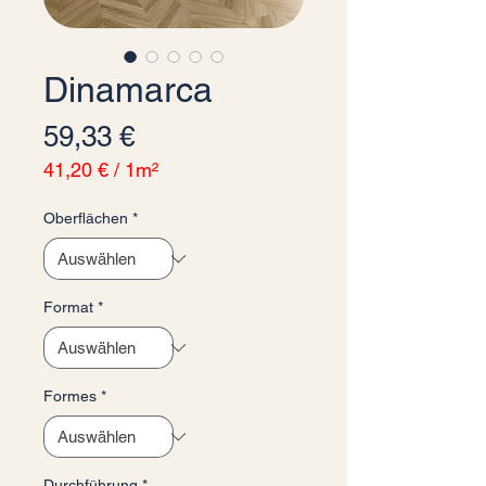
Dinamarca
Preis
59,33 €
41,20 €
/
1m²
41,20 €
pro
Oberflächen
*
1
Quadratmeter
Format
*
Formes
*
Durchführung
*