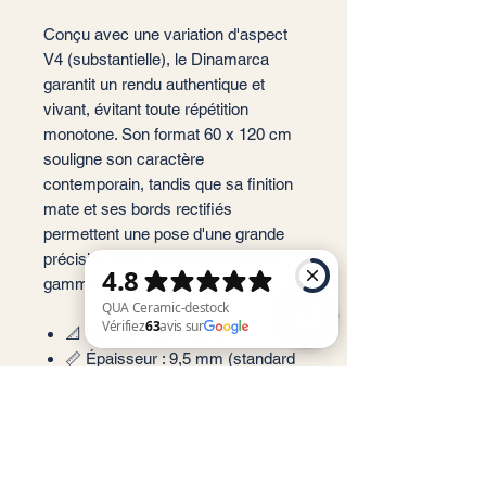
Conçu avec une variation d'aspect
V4 (substantielle), le Dinamarca
garantit un rendu authentique et
vivant, évitant toute répétition
monotone. Son format 60 x 120 cm
souligne son caractère
contemporain, tandis que sa finition
mate et ses bords rectifiés
permettent une pose d'une grande
précision pour un résultat haut de
gamme.
📐 Format : 60 x 120 cm
📏 Épaisseur : 9,5 mm (standard
QUA Ceramic-destock Vérifiez 63 avis sur Google
haute résistance)
🎨 Couleurs : Abedul, Acacia,
Arce, Nuez
🏠 Usage : Sol et Mur (Intérieur
privilégié)