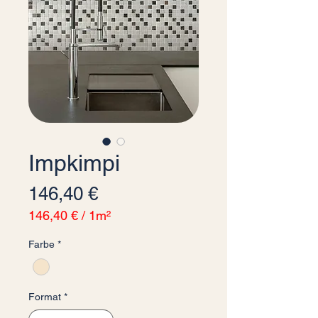
Impkimpi
Preis
146,40 €
146,40 €
/
1m²
146,40 €
Farbe
*
pro
1
Quadratmeter
Format
*