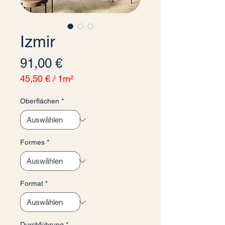
Izmir
Preis
91,00 €
45,50 €
/
1m²
45,50 €
pro
Oberflächen
*
1
Quadratmeter
Formes
*
Format
*
Durchführung
*