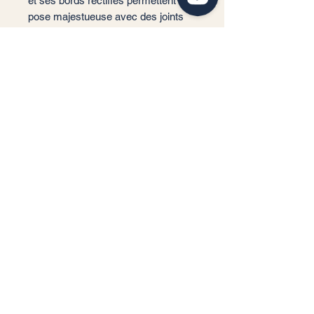
et ses bords rectifiés permettent une
pose majestueuse avec des joints
minimaux.
📐 Format : 100 x 100 cm
📏 Épaisseur : 9 mm (standard
haute résistance)
🏠 Usage :
Satinado : Intérieur (Sol et Mur)
In/Out : Intérieur / Extérieur / Piscine
✨ Finition : Satinée ou
Antidérapante (R11 - C3)
❄️ Performance : Résistant au gel
et bords rectifiés
📦 m²/Boîte : 2,00 m²
🔢 Carreaux/Boîte : 2 pièces