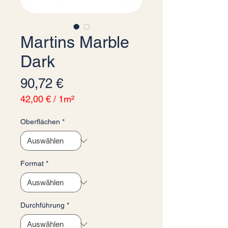
Martins Marble
Dark
Preis
90,72 €
42,00 €
/
1m²
42,00 €
pro
Oberflächen
*
1
Quadratmeter
Format
*
Durchführung
*