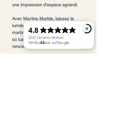
une impression d’espace agrandi.
Avec Martins Marble, laissez la
lumière sublimer une surface
marbrée et brillante, pour un intérieur
où luxe, design et fonctionnalité se
rencontrent harmonieusement.
QUA Ceramic-destock Vérifiez 63 avis sur Google
📐 Format : 60X120 cm
📏 Épaisseur : 8 mm
🏠 Usage : Sol et Mur (intérieur),
résistant au gel
✨ Finition : Poli brillant (Tam
Parlak / Full Lappato)
📦 m²/Boîte : 2,16 m²
🔢 Carreaux/Boîte : 3 pièces