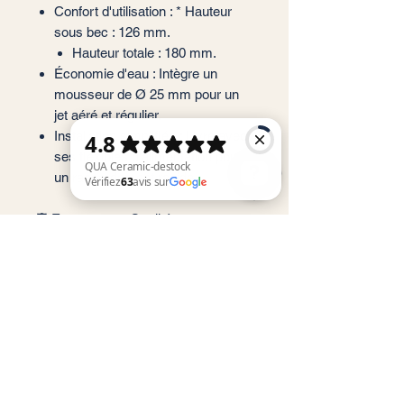
Confort d'utilisation : * Hauteur
sous bec : 126 mm.
Hauteur totale : 180 mm.
Économie d'eau : Intègre un
mousseur de Ø 25 mm pour un
jet aéré et régulier.
Installation simplifiée : Livré avec
ses flexibles d'alimentation pour
un raccordement rapide.
🛡️ Engagement Qualité
QUA Ceramic-destock Vérifiez 63 avis sur Google
Matériau : Inox haute résistance.
Service client
Informations légales
Conditions générales de vente