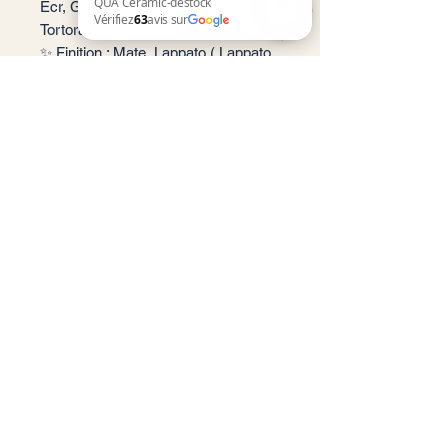
Ecr, Griogio, Latte, Nero, Piombo,
Tortora
✨ Finition : Mate, Lappato ( Lappato
QUA Ceramic-destock Vérifiez 63 avis sur Google
seulement pour Blanco, Avorio,
Latte)
📦 Conditionnement: 1,44 m2 par
boite soit 2 carreaux (60x120), 1,08
m2 par boite soit 3 carreaux (60x60)
🏠 Implantation: Intérieur
Service client
Informations légales
Conditions générales de vente
Politique de confidentialité
Mentions légales
RGPD