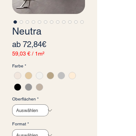
Neutra
Sale-Preis
ab
72,84€
59,03 €
/
1m²
59,03 €
Farbe
*
pro
1
Quadratmeter
Oberflächen
*
Format
*