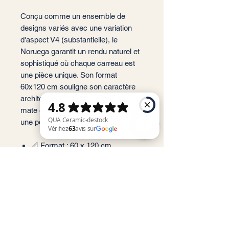
Conçu comme un ensemble de
designs variés avec une variation
d'aspect V4 (substantielle), le
Noruega garantit un rendu naturel et
sophistiqué où chaque carreau est
une pièce unique. Son format
60x120 cm souligne son caractère
architectural, tandis que sa finition
mate et ses bords rectifiés assurent
une pose d'une grande précision.
📐 Format : 60 x 120 cm
QUA Ceramic-destock Vérifiez 63 avis sur Google
📏 Épaisseur : 9,5 mm (standard
haute résistance)
🎨 Couleurs : Abedul, Acacia,
Arce, Nuez
🏠 Usage : Sol et Mur (Intérieur)
✨ Finition : Mate / Relief (R9 - C1)
❄️ Performance : Résistant au gel