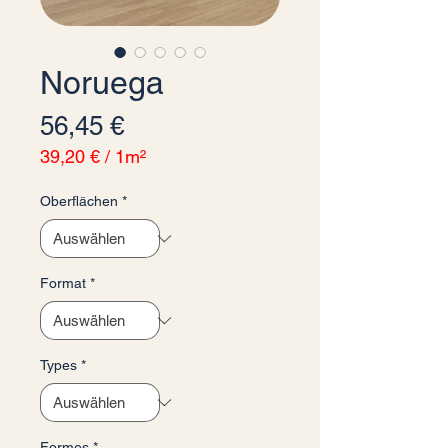
Noruega
Preis
56,45 €
39,20 €
/
1m²
39,20 €
pro
Oberflächen
*
1
Quadratmeter
Format
*
Types
*
Formes
*