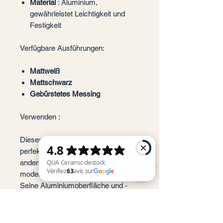
Material
: Aluminium,
gewährleistet Leichtigkeit und
Festigkeit
Verfügbare Ausführungen:
Mattweiß
Mattschwarz
Gebürstetes Messing
Verwenden :
Dieser Aluminiumgriff eignet sich
perfekt für Badezimmermöbel oder
andere Oberflächen, die ein
modernes, klares Design erfordern.
Seine Aluminiumoberfläche und -
QUA Ceramic-destock Vérifiez 63 avis sur Google
konstruktion gewährleisten einen
komfortablen und langlebigen Griff
und verleihen Ihrem Interieur einen