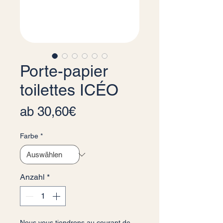
Porte-papier
toilettes ICÉO
Sale-Preis
ab
30,60€
Farbe
*
Anzahl
*
Nous vous tiendrons au courant de