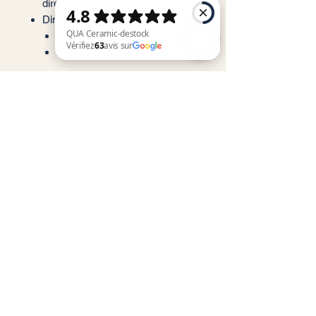
directement au mur.
Dimensions : * Largeur : 170 mm
Profondeur : 63 mm
Hauteur : 26 mm
QUA Ceramic-destock Vérifiez 63 avis sur Google
Service client
Informations légales
Conditions générales de vente
Politique de confidentialité
Mentions légales
RGPD
Contact@quaceramic.fr
Nous contacter