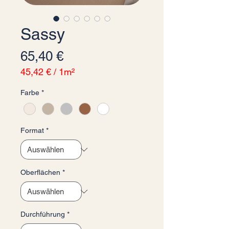
Sassy
Preis
65,40 €
45,42 €
/
1m²
45,42 €
Farbe
*
pro
1
Quadratmeter
Format
*
Oberflächen
*
Durchführung
*