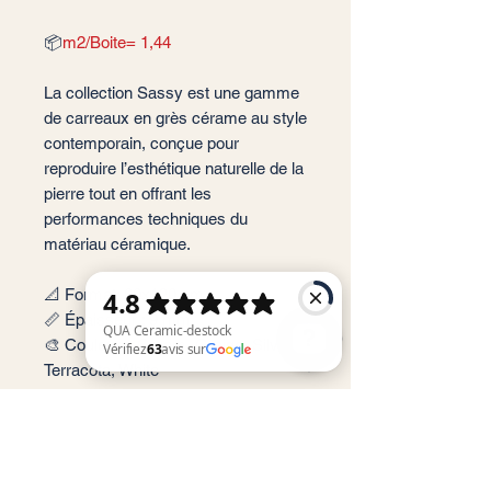
📦
m2/Boite= 1,44
La collection Sassy est une gamme
de carreaux en grès cérame au style
contemporain, conçue pour
reproduire l’esthétique naturelle de la
pierre tout en offrant les
performances techniques du
matériau céramique.
📐 Format: 60x120 cm
📏 Épaisseur : 9 mm
🎨 Couleur : Cream, Greige, Silver,
Terracota, White
✨ Finition : Mate
QUA Ceramic-destock Vérifiez 63 avis sur Google
📦 Conditionnement: 1,44 m2 par
boite soit 2 carreaux
🏠 Implantation: Intérieur