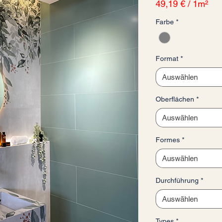
49,19 €
/
1m²
49,19 €
Farbe
*
pro
1
Quadratmeter
Format
*
Auswählen
Oberflächen
*
Auswählen
Formes
*
Auswählen
Durchführung
*
Auswählen
Types
*