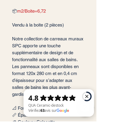
📦
m2/Boite=6,72
Vendu à la boite (2 pièces)
Notre collection de carreaux muraux
SPC apporte une touche
supplémentaire de design et de
fonctionnalité aux salles de bains.
Les panneaux sont disponibles en
format 120x 280 cm et en 0,4 cm
d’épaisseur pour s’adapter aux
salles de bains les plus avant-
gardistes et surprenantes.
📐 Format: 120 x 280cm
📏 Épaisseur : 4 mm
🎨 Couleur : Calacatta
QUA Ceramic-destock Vérifiez 63 avis sur Google
✨ Finition : Mate