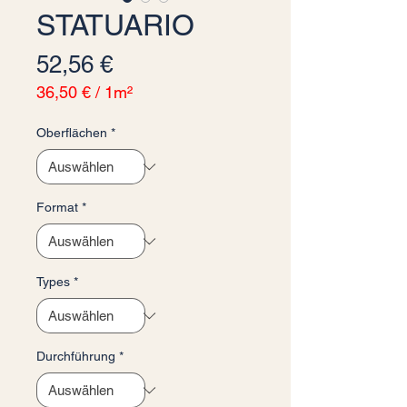
STATUARIO
Preis
52,56 €
36,50 €
/
1m²
36,50 €
pro
Oberflächen
*
1
Quadratmeter
Format
*
Types
*
Durchführung
*