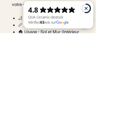
votre décoration intérieure.
📐 Format : 60x60 cm
📏 Épaisseur : 9 mm
🏠 Usage : Sol et Mur (Intérieur
QUA Ceramic-destock Vérifiez 63 avis sur Google
privilégié)
✨ Finition : Mate/Brillant
❄️ Performance : Résistant au gel
et technologie Inkjet haute
définition
📦 m²/Boîte : 1,44 m²
🔢 Carreaux/Boîte : 4 pièces
Service client
Informations légales
Conditions générales de vente