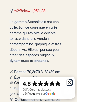
📦
m2/Boite= 1,25/1,28
La gamme Stracciatela est une
collection de carrelage en grès
cérame qui revisite le célèbre
terrazo dans une version
contemporaine, graphique et très
décorative. Elle est pensée pour
créer des espaces originaux,
dynamiques et tendance.
📐 Format: 79,3x79,3, 80x80 cm
📏 Épaisseur : 10 mm
🎨 Couleur : Nacar, Grafito
✨ Finition : Mate (80x80), Brillant
(79,3x79,3)
📦 Conditionnement: 1,25m2 par
QUA Ceramic-destock Vérifiez 63 avis sur Google
boite soit 2 carreaux (79,3x79,3),