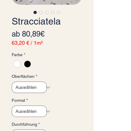
Stracciatela
Sale-Preis
ab
80,89€
63,20 €
/
1m²
63,20 €
Farbe
*
pro
1
Quadratmeter
Oberflächen
*
Format
*
Durchführung
*