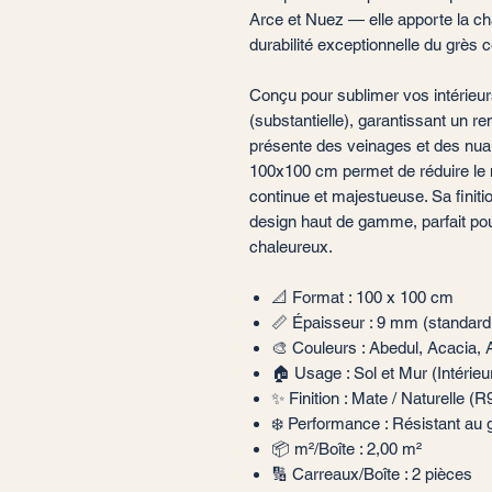
Arce et Nuez — elle apporte la cha
durabilité exceptionnelle du grès 
Conçu pour sublimer vos intérieurs
(substantielle), garantissant un 
présente des veinages et des nua
100x100 cm permet de réduire le 
continue et majestueuse. Sa finiti
design haut de gamme, parfait po
chaleureux.
📐 Format : 100 x 100 cm
📏 Épaisseur : 9 mm (standard
🎨 Couleurs : Abedul, Acacia,
🏠 Usage : Sol et Mur (Intérieur
✨ Finition : Mate / Naturelle (R
❄️ Performance : Résistant au g
📦 m²/Boîte : 2,00 m²
🔢 Carreaux/Boîte : 2 pièces