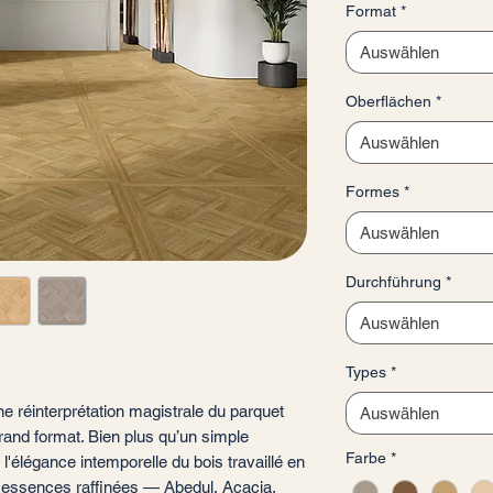
Format
*
pro
1
Auswählen
Quadratmeter
Oberflächen
*
Auswählen
Formes
*
Auswählen
Durchführung
*
Auswählen
Types
*
e réinterprétation magistrale du parquet
Auswählen
and format. Bien plus qu’un simple
Farbe
*
'élégance intemporelle du bois travaillé en
e essences raffinées — Abedul, Acacia,