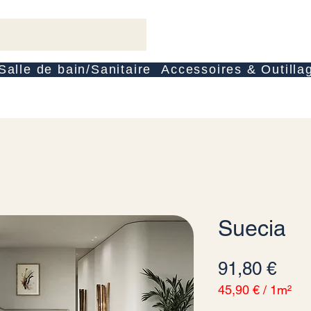
Salle de bain/Sanitaire
Accessoires & Outilla
Suecia
Prei
91,80 €
45,90 €
/
1m²
45,90 €