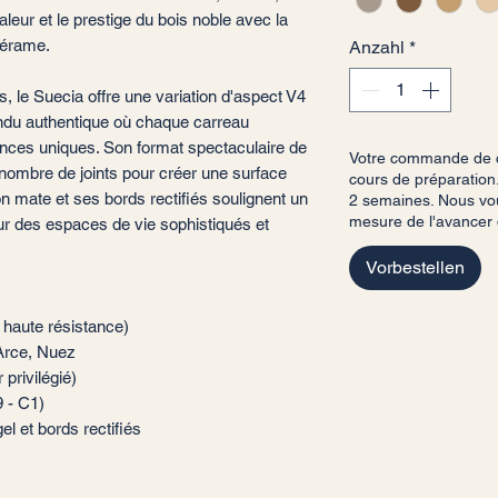
leur et le prestige du bois noble avec la
cérame.
Anzahl
*
, le Suecia offre une variation d'aspect V4
rendu authentique où chaque carreau
nces uniques. Son format spectaculaire de
Votre commande de c
nombre de joints pour créer une surface
cours de préparation.
on mate et ses bords rectifiés soulignent un
2 semaines. Nous vou
mesure de l'avancer
ur des espaces de vie sophistiqués et
Vorbestellen
 haute résistance)
 Arce, Nuez
 privilégié)
9 - C1)
el et bords rectifiés