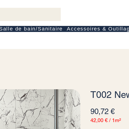
Salle de bain/Sanitaire
Accessoires & Outilla
T002 New
Prei
90,72 €
42,00 €
/
1m²
42,00 €