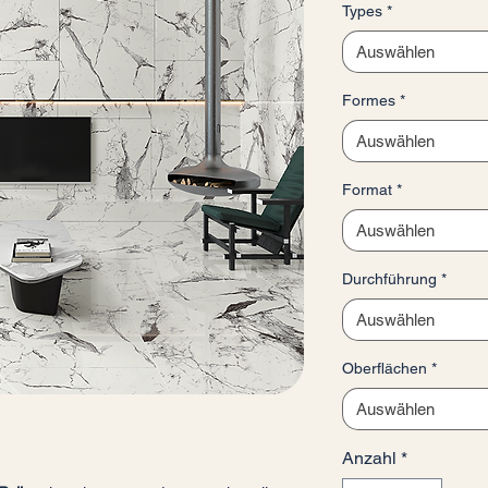
Types
*
pro
1
Auswählen
Quadratmeter
Formes
*
Auswählen
Format
*
Auswählen
Durchführung
*
Auswählen
Oberflächen
*
Auswählen
Anzahl
*