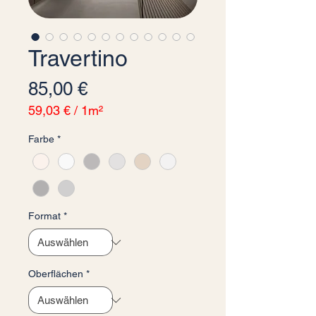
Travertino
Preis
85,00 €
59,03 €
/
1m²
59,03 €
Farbe
*
pro
1
Quadratmeter
Format
*
Oberflächen
*