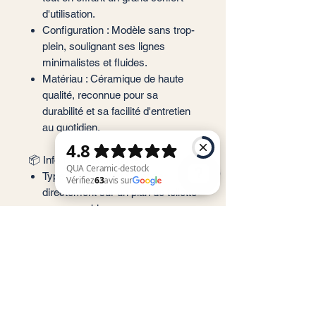
d'utilisation.
Configuration : Modèle sans trop-
plein, soulignant ses lignes
minimalistes et fluides.
Matériau : Céramique de haute
qualité, reconnue pour sa
durabilité et sa facilité d'entretien
au quotidien.
📦 Informations de pose
Type d'installation : À poser
directement sur un plan de toilette
ou un meuble sous-vasque.
QUA Ceramic-destock Vérifiez 63 avis sur Google
Accessoires : Ce modèle est livré
sans bonde.