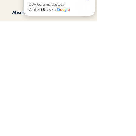
Abschluss :
QUA Ceramic-destock Vérifiez 63 avis sur Google
Das wandhängende WC
Creavit
mit
Bidetfunktion und
Selbstreinigungssystem ist eine
hochwertige Lösung. Es vereint
Design, Funktionalität und Komfort
und bietet gleichzeitig makellose
Hygiene.
Für eine erfolgreiche Installation und
optimale Nutzung wird empfohlen,
die mit dem Produkt gelieferte
Installationsanleitung zu konsultieren
oder die Hilfe eines Fachmanns in
Anspruch zu nehmen.