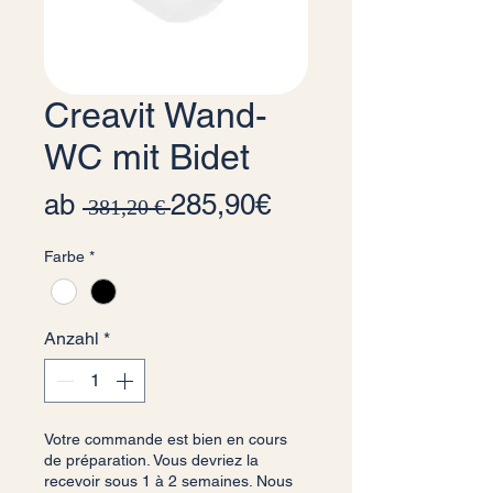
Creavit Wand-
WC mit Bidet
Standardpreis
Sale-Preis
ab
285,90€
 381,20 € 
Farbe
*
Anzahl
*
Votre commande est bien en cours
de préparation. Vous devriez la
recevoir sous 1 à 2 semaines. Nous