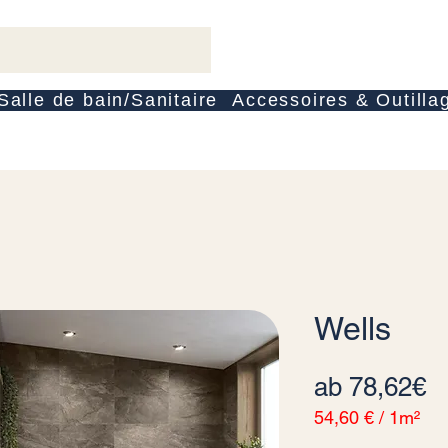
Salle de bain/Sanitaire
Accessoires & Outilla
Wells
S
ab
78,62€
54,60 €
/
1m²
54,60 €