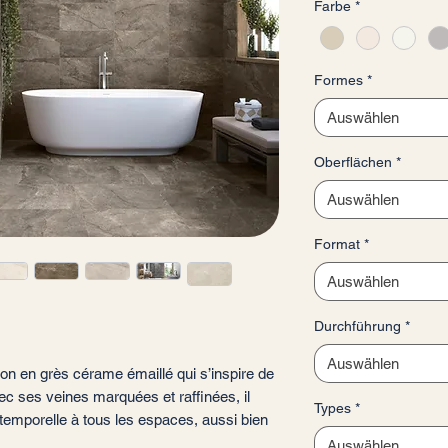
Farbe
*
pro
1
Quadratmeter
Formes
*
Auswählen
Oberflächen
*
Auswählen
Format
*
Auswählen
Durchführung
*
Auswählen
ion en grès cérame émaillé qui s’inspire de
ec ses veines marquées et raffinées, il
Types
*
temporelle à tous les espaces, aussi bien
Auswählen